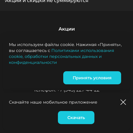
*Акции и скидки не суммируются
Акции
Условия самовывоза
Мы используем файлы cookie. Нажимая «Принять»,
вы соглашаетесь с
Политиками использования
cookie, обработки персональных данных и
Вернуться на РестМаркет
конфиденциальности
Ресторан на Шаманова: 

Принять условия
Адрес: Павла Шаманова, 5/5 

Телефон: +7 (343) 227-44-22
Скачайте наше мобильное приложение
Ресторан на Рябина: 

Адрес: Рябинина, 47 

Скачать
Корзина
0
Телефон: +7 (343) 227-60-60