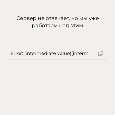
Сервер не отвечает, но мы уже
работаем над этим
Error: (intermediate value)(intermediate value)(intermediate value).replaceAll is not a function