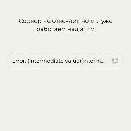
Сервер не отвечает, но мы уже
работаем над этим
Error: (intermediate value)(intermediate value)(intermediate value).replaceAll is not a function