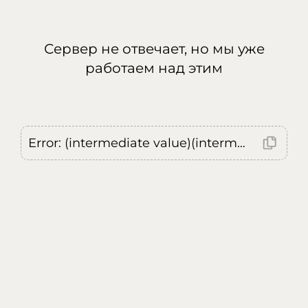
Сервер не отвечает, но мы уже
работаем над этим
Error: (intermediate value)(intermediate value)(intermediate value).replaceAll is not a function