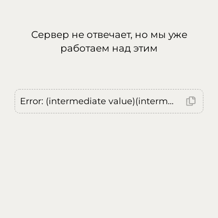
Сервер не отвечает, но мы уже
работаем над этим
Error: (intermediate value)(intermediate value)(intermediate value).replaceAll is not a function