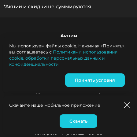
*Акции и скидки не суммируются
Акции
Мы используем файлы cookie. Нажимая «Принять»,
Условия самовывоза
вы соглашаетесь с
Политиками использования
cookie, обработки персональных данных и
конфиденциальности
Вернуться на РестМаркет
Принять условия
Ресторан на Шаманова: 

Адрес: Павла Шаманова, 5/5 

Телефон: +7 (343) 227-44-22
Скачайте наше мобильное приложение
Ресторан на Рябина: 

Скачать
Корзина
0
Адрес: Рябинина, 47 

Телефон: +7 (343) 227-60-60